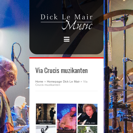
Via Crucis muzikanten
Home
»
Homepage Dick Le Mair
»
Via
Crucis muzikanten