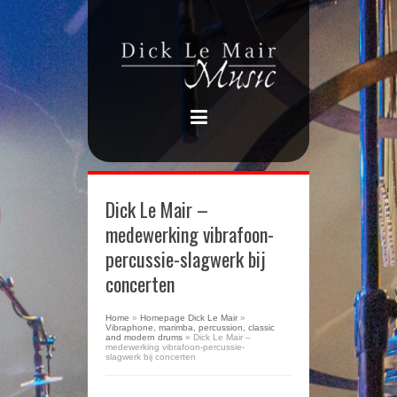
Dick Le Mair –
medewerking vibrafoon-
percussie-slagwerk bij
concerten
Home
»
Homepage Dick Le Mair
»
Vibraphone, marimba, percussion, classic
and modern drums
»
Dick Le Mair –
medewerking vibrafoon-percussie-
slagwerk bij concerten