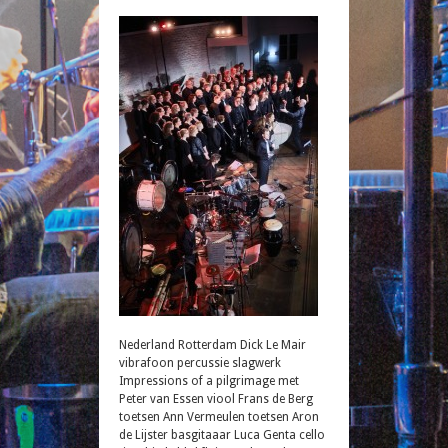
Nederland Rotterdam Dick Le Mair
vibrafoon percussie slagwerk
Impressions of a pilgrimage met
Peter van Essen viool Frans de Berg
toetsen Ann Vermeulen toetsen Aron
de Lijster basgitaaar Luca Genta cello