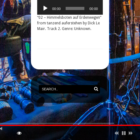
00:00
00:00
“02 – Himmelsboten auf Erdenwegen”
from tanzend auferstehen by Dick Le
Mair. Track 2. Genre: Unknown.