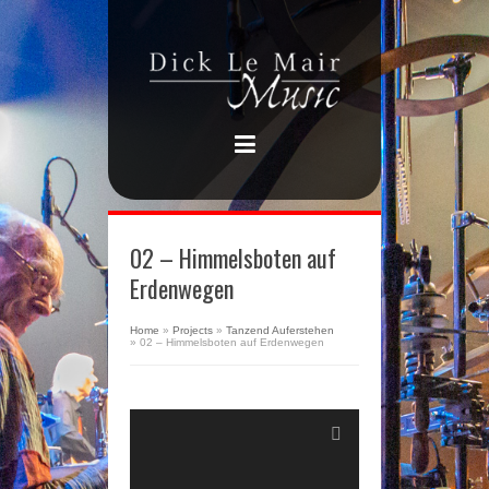
02 – Himmelsboten auf
Erdenwegen
Home
»
Projects
»
Tanzend Auferstehen
»
02 – Himmelsboten auf Erdenwegen
Audio
Player