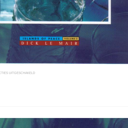
VOOR
CTIES UITGESCHAKELD
12.
RUACH