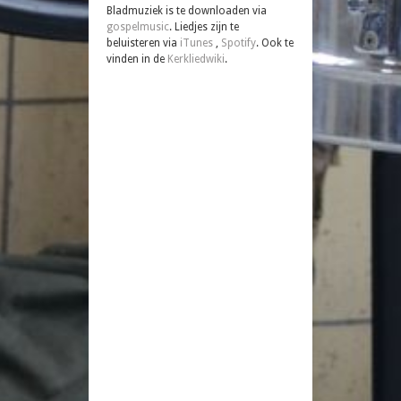
Bladmuziek is te downloaden via
gospelmusic
. Liedjes zijn te
beluisteren via
iTunes
,
Spotify
. Ook te
vinden in de
Kerkliedwiki
.