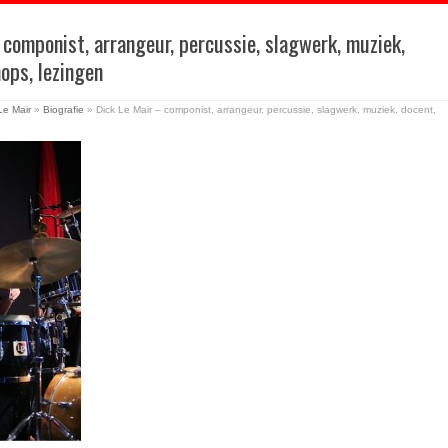
 componist, arrangeur, percussie, slagwerk, muziek,
ops, lezingen
e Mair
»
Biografie
»
Dick Le Mair – componist, arrangeur, percussie, slagwerk, muziek, docent,