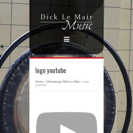
logo youtube
Home
»
Homepage Dick Le Mair
»
logo
youtube