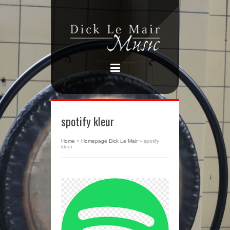
spotify kleur
Home
»
Homepage Dick Le Mair
»
spotify
kleur