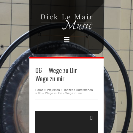
06 – Wege zu Dir –
Wege zu mir
Home
»
Projecten
»
Tanzend Auferstehen
»
06 – Wege zu Dir – Wege zu mir
Audiospeler